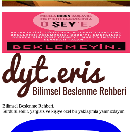
Yazıyı oku
2 dk okuma
Beklemeyin!
Pazartesiyi, bayramı,
doğum gününü
bekliyorsunuz. En iyi an her
zaman
biraz sonra geliyor
gibi hissettiriyor. Sağlıklı alışkanlıklara
başlamak için gerçekten
mükemmel bir zaman
var mı?
Yazıyı oku
1 dk okuma
Bilimsel Beslenme Rehberi.
Sürdürülebilir, yargısız ve kişiye özel bir yaklaşımla yanınızdayım.