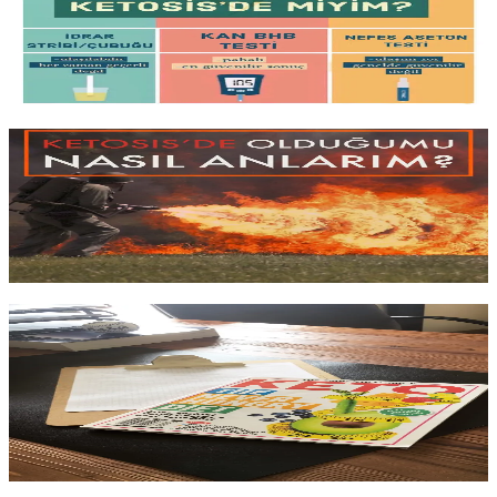
İdrar strip'i
, kan cihazı veya
nefes ölçer
: keton ölçümünün üç
yöntemi, her birinin doğruluk oranı, maliyeti ve keto uygulayan
herkesin bu ölçümü gerçekten yapması
gerekip gerekmediği
.
Yazıyı oku
6 dk okuma
Ketosis'de miyim?
Ketozise
girdiniz mi, girmediniz mi
? Adaptasyon sürecinde
yaşanan belirtiler (olumlu ve olumsuz), vücudun
yağ yakımına
geçtiğini
gösteren işaretler ve süreci doğru okumanın pratik yolları.
Yazıyı oku
3 dk okuma
Ketojenik Diyet: Bana Göre Mi? Denemeli Mi?
Sağlıklı Mı?
Herkes için değil, ama iştah kontrolünde zorlananlar için
güçlü bir
araç
olabilir. Keto'nun gerçek faydaları,
bilimsel riskleri
ve hangi
profildeki kişilere önerip hangilerine önermediğim.
Yazıyı oku
3 dk okuma