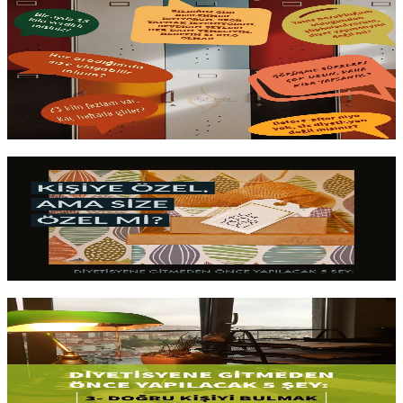
Diyetisyen Randevusu Öncesi Sorular
"Kaç kiloyu
ne zaman veririm
?" gibi soruların cevabını önceden
bilmek randevuyu çok daha verimli kılar. En sık sorulan sorular,
gerçekçi beklentiler
ve ilk görüşmeden en iyi şekilde yararlanmak
için hazırlık.
Yazıyı oku
3 dk okuma
Kişiye Özel Diyet Nedir?
Bir beslenme planının üstünde adınızın yazması, onu
size özel
yapmaz
. Gerçek kişiselleştirme, planın bedeninizden ve
hayatınızdan gelen
geri bildirimle değişebilmesidir
.
Yazıyı oku
9 dk okuma
Doğru Kişiyi Bulmak?
Ünlü isimler değil, sizi
gerçekten dinleyen biri
. Uzmanlık alanı,
yaklaşım tarzı ve
kişisel uyum
, doğru diyetisyeni bulmada sosyal
medya popülerliğinden çok daha önemlidir. Nelere bakmalısınız?