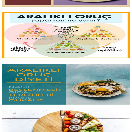
Yazıyı oku
9 dk okuma
Aralıklı Oruçta Ne Yenir?
Aralıklı oruç bir saat oyunudur; ama
yeme pencerenizde ne
yediğiniz
asıl sonucu belirler.
İnsülin yanıtını yönetmek
, yeterli
protein almak ve lifli kalmak için öğün kalitesini doğru kurmanın
rehberi.
Yazıyı oku
7 dk okuma
Aralıklı Oruçta Nasıl Beslenmeli?
Oruç saatleri önemli, ama
yeme penceresinde ne yediğiniz
asıl
farkı yaratır. Yeterli protein, sağlıklı yağ ve
lif dengesini
nasıl
kurmalısınız? Düşük karbonhidratla nasıl birleştirilir?
Yazıyı oku
1 dk okuma
Aralıklı Oruç Nasıl Yapılır?
16/8, 20:4, 5:2 ve OMAD:
her protokolün nasıl çalıştığı, kimin için
uygun olduğu ve ilk haftayı sağlıklı geçirmek için ne yenmesi