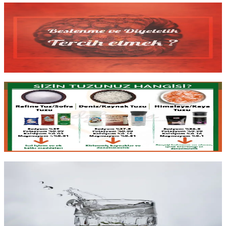
Beslenme ve Diyetetik Okumak?
Türkiye'de
beslenme ve diyetetik
okumak ne anlama geliyor?
Zor
iş piyasası
, sınırlı tanınırlık ve yine de bu alana adım atan
öğrencilere dürüst bir bakış: zorluklar ve yine de değdiği anlar.
Yazıyı oku
2 dk okuma
Hangi Tuzu Kullanmalı?
Pembe kaya tuzu
daha mı sağlıklı
? Gerçek şu ki tuzu değerli kılan
rengi ya da fiyatı değil,
rafinasyon derecesi
ve
mineral içeriğidir
.
Tuz türleri arasındaki gerçek farklar ve doğru seçim rehberi.
Yazıyı oku
6 dk okuma
Hangi Maden Suyunu Tercih Etmeli?
Hangi maden suyunu tercih etmeli? Cevap markada değil;
mineral
kompozisyonu
ve sağlık hedefimiz belirleyici. Türkiye ve dünya
karşılaştırmasıyla
etiket okumayı
öğrenelim.