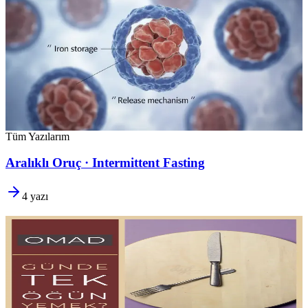
Ferritin Neden Yükselmez?
Takviye alıyorsunuz, ıspanak yiyorsunuz, ama ferritin
bir türlü
çıkmıyor.
Emilimi engelleyen gizli faktörler,
heme ve non-heme
demir farkı ve demir depolarını kalıcı olarak artırmak için kanıta
dayalı stratejiler.
Uzm. Dyt. Deniz Eriş
Yazıyı oku
Tüm Yazılarım
Aralıklı Oruç · Intermittent Fasting
4
yazı
OMAD – Günde Tek Öğün Yemek?
Günde bir öğün
radikal görünüyor, ama metabolik sağlık açısından
etkin bir araç olabilir. Olası faydalar, beslenme riskleri,
sürdürülebilirlik sorunları ve OMAD'ın
kesinlikle uygun olmadığı
durumlar.