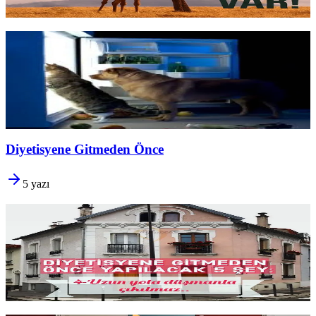
Yazıyı oku
1 dk okuma
Gece Yeme Atakları
Herkes bazen
gece atıştırır.
Ama kontrol edemez hâle geldiyse bu
bir
irade sorunu değil
, fiziksel veya duygusal bir sinyaldir.
Tetikleyicileri tanımak ve
döngüyü kırmak
için ilk adımlar.
Yazıyı oku
2 dk okuma
Diyetisyene Gitmeden Önce
5
yazı
Hangi Diyetisyeni Seçmeli?
Hangi diyetisyeni
seçmeli? Cevap diplomasında ya da verdiği
listede değil; size
balık tutmayı öğreten
, değişen hayatınıza uyum
sağlayan beceriler kazandıran uzmanı aramakta.
Yazıyı oku
9 dk okuma