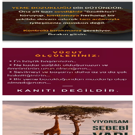
Yemek ve Kontrol
Kalori saymak, telafi etmek, yasaklamak; kontrolü sürdürmenin
yolları gibi görünür ama çoğu zaman
kısır döngüye dönüşür
.
Yemekle
sağlıklı ve sürdürülebilir
bir ilişki nasıl kurulur?
Yazıyı oku
1 dk okuma
Vücut Ölçüleri ve Beden Algısı
Santimetreler ne söylüyor, bedeniniz
ne hissediyor
? Kilo ve
ölçümlere takılıp kalmak yerine
bedeninizle iş birliği
yapmanın
uzun vadede hem sağlık hem sürdürülebilirlik açısından neden daha
işlevsel olduğu.
Yazıyı oku
1 dk okuma
Yiyorsam Sebebi Var!
Sıkılınca, streste ya da mutluyken yiyorsanız bu bir
irade sorunu
değil,
duygusal bir sinyaldir. O sinyalleri anlamak ve onlarla
yüzleşmek, katı diyetlerden çok daha
kalıcı değişim yaratır
.