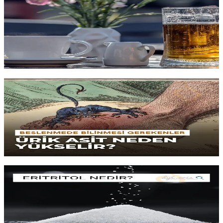
Çay ve kahvenin diüretik (su atıcı) olduğu için su yerine geçmediği
düşüncesi, beslenme dünyasındaki
en yaygın yanılgılardan biridir
.
Su harici içeceklerin hidrasyon üzerindeki
fizyolojik etkilerini
ve
günlük sıvı tüketiminin dinamiklerini gelin birlikte inceleyelim.
Yazıyı oku
15 dk okuma
Ürik Asit Yüksekliği (Hiperürisemi) ve Beslenme
Kırmızı eti kesmek tek başına hiperürisemiyi çözmüyor; asıl suçlu
çoğunlukla
fruktoz tüketimi
ve
insülin direncidir
. Ürik asit
seviyelerini
kalıcı olarak düşürmek
için kanıta dayalı beslenme
stratejileri.
Yazıyı oku
10 dk okuma
Eritritol Nedir? Kullanılmalı mı?
Neredeyse
sıfır kalori
, sıfır kan şekeri etkisi: eritritol cazip
görünüyor. Ama son dönem
kalp sağlığı
araştırmaları ne söylüyor?
Nasıl sindiriliyor,
yan etkileri
var mı? Gerçekçi bir değerlendirme.