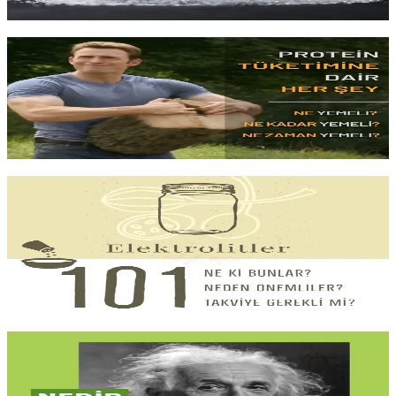
Yazıyı oku
8 dk okuma
Protein Nedir?
Günde
kaç gram protein
yeterli, dağılım önemli mi ve
hayvansal
ile bitkisel kaynaklar
arasındaki fark nedir? Amino asitlerden
kaliteli kaynaklara,
öğünler arası doğru dağıtıma
kapsamlı rehber.
Yazıyı oku
8 dk okuma
Elektrolitler 101
Kramp
, yorgunluk,
baş dönmesi
: bunların büyük kısmı elektrolit
dengesizliğinden kaynaklanır.
Sodyum, potasyum ve
magnezyumun
vücuttaki rolü, dengesizlik nedenleri ve doğal
kaynaklardan nasıl alındığı.
Yazıyı oku
6 dk okuma
Makro Denen Şey De Ne?
Protein, karbonhidrat, yağ ve çoğunun atladığı
dördüncüsü alkol
.
Makrolar, kalori saymanın değil beslenmenizin
kalitesini ve