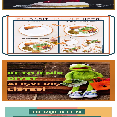
Yazıyı oku
2 dk okuma
En Basit Haliyle Ketojenik Diyet
Keto karmaşık değil;
tek kural ketoziste kalmak
. Protein,
yasaklı
olmayan sebzeler
ve sağlıklı yağdan kurulu basit denklem.
Sürdürülebilirliğin neden
makrolara ve ölçümlere göre
bile önde
geldiği.
Yazıyı oku
3 dk okuma
Ketojenik Diyet: Alışveriş Listesi
Ne alacağınızı bilmeden
markete gitmeyin
. Ketojenik diyete
başlarken uygun olan ve olmayan gıdaların kapsamlı listesi, etiket
okuma rehberi ve ambalajlardaki
gizli karbonhidratları
nasıl
yakalarsınız.
Yazıyı oku
2 dk okuma
Keton Ölçüm Yolları