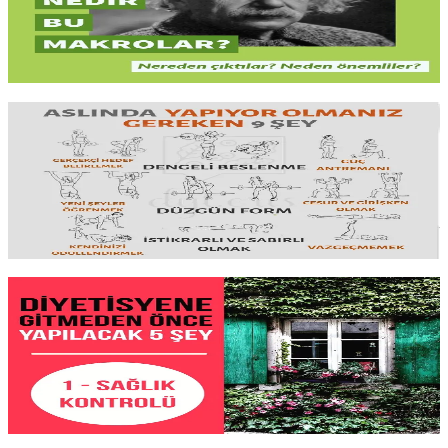
dengesini
hedefinize göre yönetmenin aracıdır. Gramlar neyi anlatır,
makro
saymak şart mı
?
Yazıyı oku
8 dk okuma
Diyette Neden 'Başarısız' Oldum?
Diyet başarısızlığının sebebi
irade eksikliği değil
. Yanlış program,
sürdürülemez kısıtlamalar
, gerçekçi olmayan hedefler veya
sabırsızlık. Neden olmadığını anlamadan tekrar başlamak
işe
yaramaz
.
Yazıyı oku
2 dk okuma
Diyet Öncesi Tahlil
Yeni bir beslenme programına başlamadan önce mutlaka bakılması
gereken
kan değerleri
var. Hangi testler istenmeli, sonuçlar ne
anlama geliyor ve bu veriler
beslenme planını nasıl
şekillendiriyor
?
Yazıyı oku
2 dk okuma