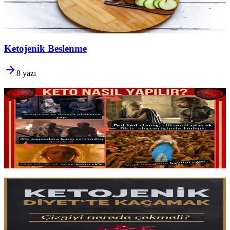
gerektiği. Bilimsel temellere dayalı başlangıç rehberi.
Yazıyı oku
6 dk okuma
Ketojenik Beslenme
8
yazı
Keto Nasıl Yapılır?
Keto'ya başlamadan önce
sağlık öykünüzü değerlendirin
ve
araştırmanızı yapın. İlk hafta nasıl beslenmeli, adaptasyonu nasıl
kolaylaştırmalı ve süreci yalnızca
kilo odaklı değil dengeli
yürütmek için rehber.
Yazıyı oku
2 dk okuma
Ketojenik Diyette Kaçamak
Bir kaçamak ketozisten düşürür,
ama bu felaket değil.
Adaptasyon
sürecini daha hızlı tamamlamak,
kaçamak sonrası toparlanmak
ve
uzun vadeli sürdürülebilirliği korumak için pratik stratejiler.