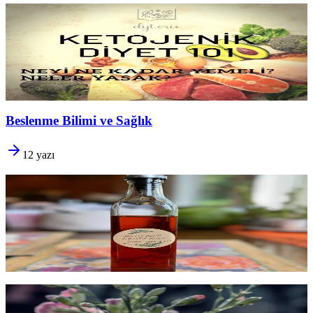
Ketojenik Diyet 101
Vücut
yağı yakıt olarak kullanmaya
başladığında ne olur?
Ketozis'in biyolojisi, karbonhidrat-protein-yağ dengeleri ve
uzun
vadede sürdürülebilir kılmak
için kritik noktalar.
Yazıyı oku
8 dk okuma
Beslenme Bilimi ve Sağlık
12
yazı
Sirke İçmek Zayıflatır mı?
Sabah aç karnına bir kaşık sirke
gerçekten yağ yaktırır mı
? Kan
şekeri, kilo, sindirim, zararlar ve 'zayıflama sirkesi' trendi: kanıtın
söylediği ile pazarlamanın söylediği
aynı şey değil
.
Yazıyı oku
16 dk okuma
Çay ve Kahve Su Yerine Geçer mi? İçeceklerin
Hidrasyon Etkisi