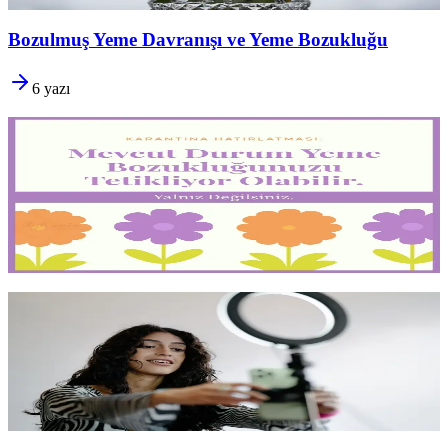
Yazıyı oku
12 dk okuma
Bozulmuş Yeme Davranışı ve Yeme Bozukluğu
6
yazı
Karantina ve Yeme Bozukluğu
Karantina döneminin yarattığı belirsizlik ve izolasyon,
yeme
bozukluğu geçmişi olanlarda
ciddi bir tetikleyici olabilir. Bu
dönemde neler yaşanabilir, nasıl destek alınır ve ne zaman
profesyonel yardım şarttır
.
Yazıyı oku
2 dk okuma
Doğallık Üzerine
Filtrelerin, açıların ve işlemenin ardındaki beden
"doğal" değil,
kurgusaldır
. Sosyal medyanın dayattığı gerçekçi olmayan
standartları
körce içselleştirmeden
önce okunması gereken bir yazı.
Yazıyı oku
1 dk okuma