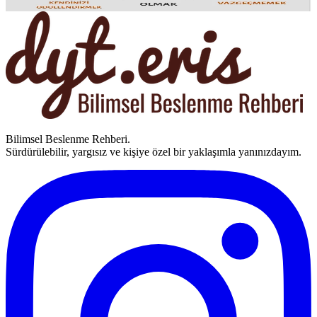
Yazıyı oku
2 dk okuma
Bilimsel Beslenme Rehberi.
Sürdürülebilir, yargısız ve kişiye özel bir yaklaşımla yanınızdayım.