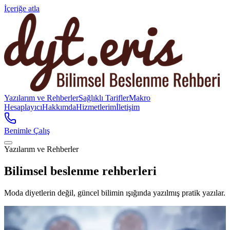
İçeriğe atla
Yazılarım ve Rehberler
Sağlıklı Tarifler
Makro
Hesaplayıcı
Hakkımda
Hizmetlerim
İletişim
Benimle Çalış
Yazılarım ve Rehberler
Bilimsel beslenme rehberleri
Moda diyetlerin değil, güncel bilimin ışığında yazılmış pratik yazılar.
Öne Çıkan
Beslenme Bilimi ve Sağlık