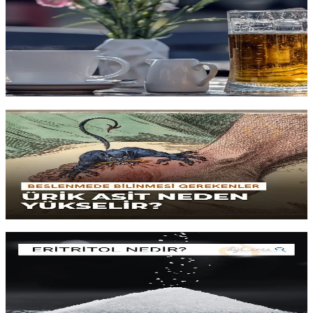
Çay ve kahvenin diüretik (su atıcı) olduğu için su yerine geçmediği
düşüncesi, beslenme dünyasındaki
en yaygın yanılgılardan biridir
.
Su harici içeceklerin hidrasyon üzerindeki
fizyolojik etkilerini
ve
günlük sıvı tüketiminin dinamiklerini gelin birlikte inceleyelim.
Yazıyı oku
15 dk okuma
Ürik Asit Yüksekliği (Hiperürisemi) ve Beslenme
Kırmızı eti kesmek tek başına hiperürisemiyi çözmüyor; asıl suçlu
çoğunlukla
fruktoz tüketimi
ve
insülin direncidir
. Ürik asit
seviyelerini
kalıcı olarak düşürmek
için kanıta dayalı beslenme
stratejileri.
Yazıyı oku
10 dk okuma
Eritritol Nedir? Kullanılmalı mı?
Neredeyse
sıfır kalori
, sıfır kan şekeri etkisi: eritritol cazip
görünüyor. Ama son dönem
kalp sağlığı
araştırmaları ne söylüyor?
Nasıl sindiriliyor,
yan etkileri
var mı? Gerçekçi bir değerlendirme.