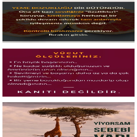
Yemek ve Kontrol
Kalori saymak, telafi etmek, yasaklamak; kontrolü sürdürmenin
yolları gibi görünür ama çoğu zaman
kısır döngüye dönüşür
.
Yemekle
sağlıklı ve sürdürülebilir
bir ilişki nasıl kurulur?
Yazıyı oku
1 dk okuma
Vücut Ölçüleri ve Beden Algısı
Santimetreler ne söylüyor, bedeniniz
ne hissediyor
? Kilo ve
ölçümlere takılıp kalmak yerine
bedeninizle iş birliği
yapmanın
uzun vadede hem sağlık hem sürdürülebilirlik açısından neden daha
işlevsel olduğu.
Yazıyı oku
1 dk okuma
Yiyorsam Sebebi Var!
Sıkılınca, streste ya da mutluyken yiyorsanız bu bir
irade sorunu
değil,
duygusal bir sinyaldir. O sinyalleri anlamak ve onlarla
yüzleşmek, katı diyetlerden çok daha
kalıcı değişim yaratır
.