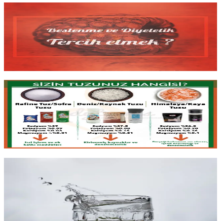
Beslenme ve Diyetetik Okumak?
Türkiye'de
beslenme ve diyetetik
okumak ne anlama geliyor?
Zor
iş piyasası
, sınırlı tanınırlık ve yine de bu alana adım atan
öğrencilere dürüst bir bakış: zorluklar ve yine de değdiği anlar.
Yazıyı oku
2 dk okuma
Hangi Tuzu Kullanmalı?
Pembe kaya tuzu
daha mı sağlıklı
? Gerçek şu ki tuzu değerli kılan
rengi ya da fiyatı değil,
rafinasyon derecesi
ve
mineral içeriğidir
.
Tuz türleri arasındaki gerçek farklar ve doğru seçim rehberi.
Yazıyı oku
6 dk okuma
Hangi Maden Suyunu Tercih Etmeli?
Hangi maden suyunu tercih etmeli? Cevap markada değil;
mineral
kompozisyonu
ve sağlık hedefimiz belirleyici. Türkiye ve dünya
karşılaştırmasıyla
etiket okumayı
öğrenelim.