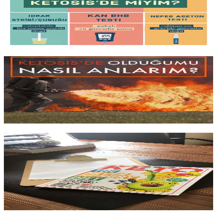
İdrar strip'i
, kan cihazı veya
nefes ölçer
: keton ölçümünün üç
yöntemi, her birinin doğruluk oranı, maliyeti ve keto uygulayan
herkesin bu ölçümü gerçekten yapması
gerekip gerekmediği
.
Yazıyı oku
6 dk okuma
Ketosis'de miyim?
Ketozise
girdiniz mi, girmediniz mi
? Adaptasyon sürecinde
yaşanan belirtiler (olumlu ve olumsuz), vücudun
yağ yakımına
geçtiğini
gösteren işaretler ve süreci doğru okumanın pratik yolları.
Yazıyı oku
3 dk okuma
Ketojenik Diyet: Bana Göre Mi? Denemeli Mi?
Sağlıklı Mı?
Herkes için değil, ama iştah kontrolünde zorlananlar için
güçlü bir
araç
olabilir. Keto'nun gerçek faydaları,
bilimsel riskleri
ve hangi
profildeki kişilere önerip hangilerine önermediğim.
Yazıyı oku
3 dk okuma