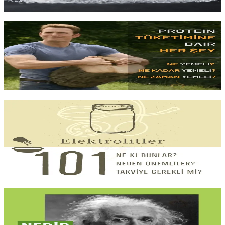
Yazıyı oku
8 dk okuma
Protein Nedir?
Günde
kaç gram protein
yeterli, dağılım önemli mi ve
hayvansal
ile bitkisel kaynaklar
arasındaki fark nedir? Amino asitlerden
kaliteli kaynaklara,
öğünler arası doğru dağıtıma
kapsamlı rehber.
Yazıyı oku
8 dk okuma
Elektrolitler 101
Kramp
, yorgunluk,
baş dönmesi
: bunların büyük kısmı elektrolit
dengesizliğinden kaynaklanır.
Sodyum, potasyum ve
magnezyumun
vücuttaki rolü, dengesizlik nedenleri ve doğal
kaynaklardan nasıl alındığı.
Yazıyı oku
6 dk okuma
Makro Denen Şey De Ne?
Protein, karbonhidrat, yağ ve çoğunun atladığı
dördüncüsü alkol
.
Makrolar, kalori saymanın değil beslenmenizin
kalitesini ve