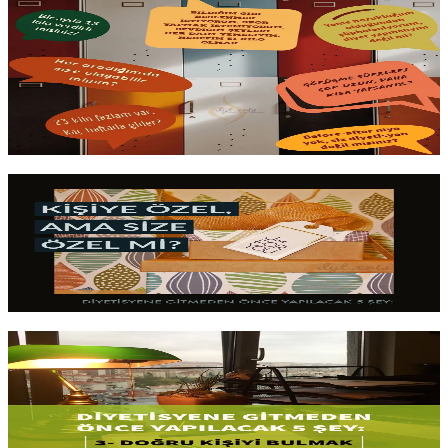
Diyetisyen Randevusu Öncesi Sorular
"Kaç kiloyu
ne zaman veririm
?" gibi soruların cevabını önceden
bilmek randevuyu çok daha verimli kılar. En sık sorulan sorular,
gerçekçi beklentiler
ve ilk görüşmeden en iyi şekilde yararlanmak
için hazırlık.
Yazıyı oku
3 dk okuma
Kişiye Özel Diyet Nedir?
Bir beslenme planının üstünde adınızın yazması, onu
size özel
yapmaz
. Gerçek kişiselleştirme, planın bedeninizden ve
hayatınızdan gelen
geri bildirimle değişebilmesidir
.
Yazıyı oku
9 dk okuma
Doğru Kişiyi Bulmak?
Ünlü isimler değil, sizi
gerçekten dinleyen biri
. Uzmanlık alanı,
yaklaşım tarzı ve
kişisel uyum
, doğru diyetisyeni bulmada sosyal
medya popülerliğinden çok daha önemlidir. Nelere bakmalısınız?