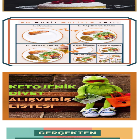
Yazıyı oku
2 dk okuma
En Basit Haliyle Ketojenik Diyet
Keto karmaşık değil;
tek kural ketoziste kalmak
. Protein,
yasaklı
olmayan sebzeler
ve sağlıklı yağdan kurulu basit denklem.
Sürdürülebilirliğin neden
makrolara ve ölçümlere göre
bile önde
geldiği.
Yazıyı oku
3 dk okuma
Ketojenik Diyet: Alışveriş Listesi
Ne alacağınızı bilmeden
markete gitmeyin
. Ketojenik diyete
başlarken uygun olan ve olmayan gıdaların kapsamlı listesi, etiket
okuma rehberi ve ambalajlardaki
gizli karbonhidratları
nasıl
yakalarsınız.
Yazıyı oku
2 dk okuma
Keton Ölçüm Yolları