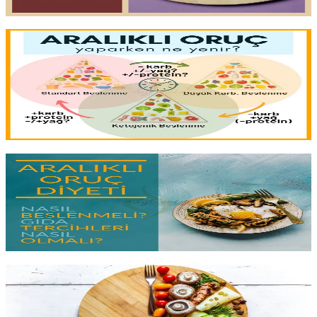
Yazıyı oku
9 dk okuma
Aralıklı Oruçta Ne Yenir?
Aralıklı oruç bir saat oyunudur; ama
yeme pencerenizde ne
yediğiniz
asıl sonucu belirler.
İnsülin yanıtını yönetmek
, yeterli
protein almak ve lifli kalmak için öğün kalitesini doğru kurmanın
rehberi.
Yazıyı oku
7 dk okuma
Aralıklı Oruçta Nasıl Beslenmeli?
Oruç saatleri önemli, ama
yeme penceresinde ne yediğiniz
asıl
farkı yaratır. Yeterli protein, sağlıklı yağ ve
lif dengesini
nasıl
kurmalısınız? Düşük karbonhidratla nasıl birleştirilir?
Yazıyı oku
1 dk okuma
Aralıklı Oruç Nasıl Yapılır?
16/8, 20:4, 5:2 ve OMAD:
her protokolün nasıl çalıştığı, kimin için
uygun olduğu ve ilk haftayı sağlıklı geçirmek için ne yenmesi