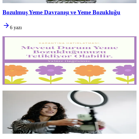
Yazıyı oku
12 dk okuma
Bozulmuş Yeme Davranışı ve Yeme Bozukluğu
6
yazı
Karantina ve Yeme Bozukluğu
Karantina döneminin yarattığı belirsizlik ve izolasyon,
yeme
bozukluğu geçmişi olanlarda
ciddi bir tetikleyici olabilir. Bu
dönemde neler yaşanabilir, nasıl destek alınır ve ne zaman
profesyonel yardım şarttır
.
Yazıyı oku
2 dk okuma
Doğallık Üzerine
Filtrelerin, açıların ve işlemenin ardındaki beden
"doğal" değil,
kurgusaldır
. Sosyal medyanın dayattığı gerçekçi olmayan
standartları
körce içselleştirmeden
önce okunması gereken bir yazı.
Yazıyı oku
1 dk okuma