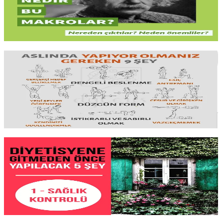
dengesini
hedefinize göre yönetmenin aracıdır. Gramlar neyi anlatır,
makro
saymak şart mı
?
Yazıyı oku
8 dk okuma
Diyette Neden 'Başarısız' Oldum?
Diyet başarısızlığının sebebi
irade eksikliği değil
. Yanlış program,
sürdürülemez kısıtlamalar
, gerçekçi olmayan hedefler veya
sabırsızlık. Neden olmadığını anlamadan tekrar başlamak
işe
yaramaz
.
Yazıyı oku
2 dk okuma
Diyet Öncesi Tahlil
Yeni bir beslenme programına başlamadan önce mutlaka bakılması
gereken
kan değerleri
var. Hangi testler istenmeli, sonuçlar ne
anlama geliyor ve bu veriler
beslenme planını nasıl
şekillendiriyor
?
Yazıyı oku
2 dk okuma