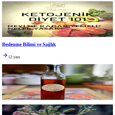
Ketojenik Diyet 101
Vücut
yağı yakıt olarak kullanmaya
başladığında ne olur?
Ketozis'in biyolojisi, karbonhidrat-protein-yağ dengeleri ve
uzun
vadede sürdürülebilir kılmak
için kritik noktalar.
Yazıyı oku
8 dk okuma
Beslenme Bilimi ve Sağlık
12
yazı
Sirke İçmek Zayıflatır mı?
Sabah aç karnına bir kaşık sirke
gerçekten yağ yaktırır mı
? Kan
şekeri, kilo, sindirim, zararlar ve 'zayıflama sirkesi' trendi: kanıtın
söylediği ile pazarlamanın söylediği
aynı şey değil
.
Yazıyı oku
16 dk okuma
Çay ve Kahve Su Yerine Geçer mi? İçeceklerin
Hidrasyon Etkisi