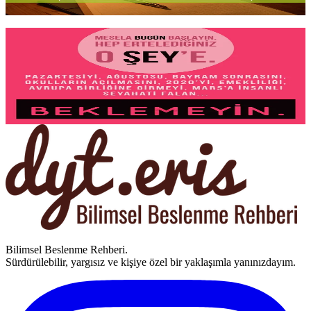
Yazıyı oku
2 dk okuma
Beklemeyin!
Pazartesiyi, bayramı,
doğum gününü
bekliyorsunuz. En iyi an her
zaman
biraz sonra geliyor
gibi hissettiriyor. Sağlıklı alışkanlıklara
başlamak için gerçekten
mükemmel bir zaman
var mı?
Yazıyı oku
1 dk okuma
Bilimsel Beslenme Rehberi.
Sürdürülebilir, yargısız ve kişiye özel bir yaklaşımla yanınızdayım.