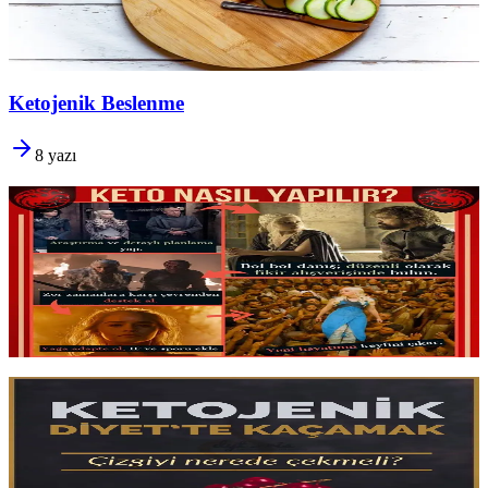
gerektiği. Bilimsel temellere dayalı başlangıç rehberi.
Yazıyı oku
6 dk okuma
Ketojenik Beslenme
8
yazı
Keto Nasıl Yapılır?
Keto'ya başlamadan önce
sağlık öykünüzü değerlendirin
ve
araştırmanızı yapın. İlk hafta nasıl beslenmeli, adaptasyonu nasıl
kolaylaştırmalı ve süreci yalnızca
kilo odaklı değil dengeli
yürütmek için rehber.
Yazıyı oku
2 dk okuma
Ketojenik Diyette Kaçamak
Bir kaçamak ketozisten düşürür,
ama bu felaket değil.
Adaptasyon
sürecini daha hızlı tamamlamak,
kaçamak sonrası toparlanmak
ve
uzun vadeli sürdürülebilirliği korumak için pratik stratejiler.