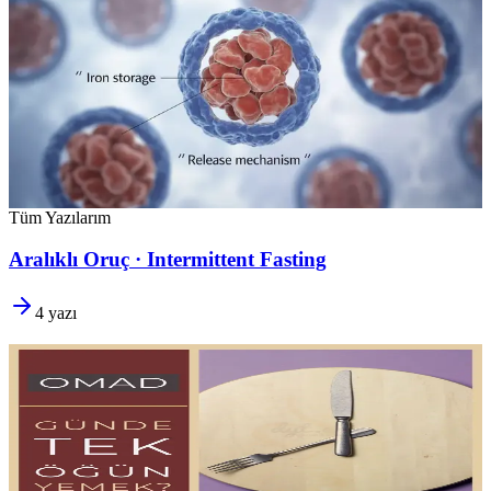
Ferritin Neden Yükselmez?
Takviye alıyorsunuz, ıspanak yiyorsunuz, ama ferritin
bir türlü
çıkmıyor.
Emilimi engelleyen gizli faktörler,
heme ve non-heme
demir farkı ve demir depolarını kalıcı olarak artırmak için kanıta
dayalı stratejiler.
Uzm. Dyt. Deniz Eriş
Yazıyı oku
Tüm Yazılarım
Aralıklı Oruç · Intermittent Fasting
4
yazı
OMAD – Günde Tek Öğün Yemek?
Günde bir öğün
radikal görünüyor, ama metabolik sağlık açısından
etkin bir araç olabilir. Olası faydalar, beslenme riskleri,
sürdürülebilirlik sorunları ve OMAD'ın
kesinlikle uygun olmadığı
durumlar.