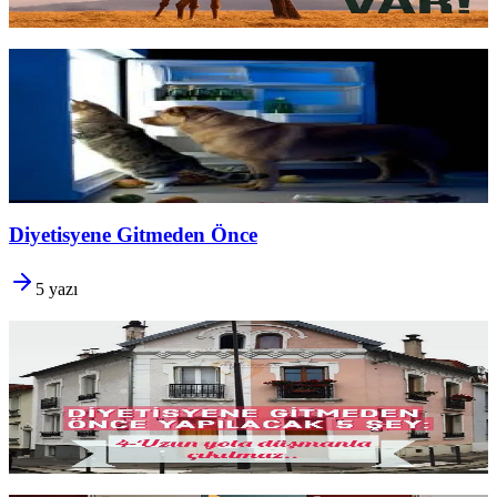
Yazıyı oku
1 dk okuma
Gece Yeme Atakları
Herkes bazen
gece atıştırır.
Ama kontrol edemez hâle geldiyse bu
bir
irade sorunu değil
, fiziksel veya duygusal bir sinyaldir.
Tetikleyicileri tanımak ve
döngüyü kırmak
için ilk adımlar.
Yazıyı oku
2 dk okuma
Diyetisyene Gitmeden Önce
5
yazı
Hangi Diyetisyeni Seçmeli?
Hangi diyetisyeni
seçmeli? Cevap diplomasında ya da verdiği
listede değil; size
balık tutmayı öğreten
, değişen hayatınıza uyum
sağlayan beceriler kazandıran uzmanı aramakta.
Yazıyı oku
9 dk okuma